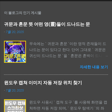
이 블로그의 인기 게시물
귀문과 혼문 뜻 어떤 영(靈)들이 드나드는 문
-
7월 20, 2025
무속에는 ` 귀문과 혼문 `이란 영적 존재들이 드
나드는 문이 있다고 한다. 단어 그대로 ` 귀문은
귀신이 드나드는 문 `을 ` 혼문은 혼백이 드나드
는 문 `을 의미한다. 귀문은 보통 부정적인 의미
자세한 내용 보기
가 강하고, 사람들이 신경쓰는 부분이며, 혼문은
중간적인 의미가 강하다. 특히, 애니메이션 ` 케
이팝 데몬 헌터스 `에서 귀문과 혼문이란 단어가
윈도우 캡쳐 이미지 자동 저장 위치 찾기
언급되어 궁금증을 자아낸다. 애니메이션에서
-
7월 20, 2025
언급한 ` 귀문과 혼문 `은 각각 부정과 긍정의 비
유를 들고 있다. 정확한 표현을 알고자 하면 한
윈도우 사용시 ` 캡쳐 도구 `를 사용해 화면을 캡
문과 영어를 함께 비교해 보면 된다. 귀문과 혼
쳐하면 자동 저장 되며, ` 윈도우 탐색기 `의 좌
문 뜻 어떤 영(靈)들이 드나드는 문 The Meaning