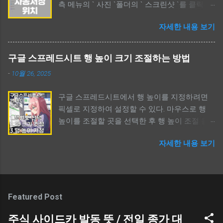
측 메뉴의 ` 사진 `폴더의 ` 스크린샷 `를 클릭하
Of Ghost Gate Or Soul Gate / 귀문과 혼문 뜻 어
면 과거부터 지금까지 캡쳐한 모든 이미지를 볼
떤 영(靈)들이 드나드는 문 무속에 대해 관심이
자세한 내용 보기
수 있다. 폴더 위치를 확인했다면 필요없는 파일
있다면 ` 귀문, 혼문 `이란 단어를 한번쯤 봤을
들은 삭제하도록 하자. 사용할 수 있는 드라이브
것이다. 보이지 않는 모든 영들은 현실세계를 드
용량을 늘릴 수 있다. 윈도우 캡쳐 이미지 자동
나들 때 그들만의 문(door)를 사용한다. 영화나
구글 스프레드시트 행 높이 크기 조절하는 방법
저장 위치 찾기 윈도우 캡쳐 이미지 자동 저장
드라마 혹은 무속과 관련된 내용들을 보면 같은
-
10월 26, 2025
위치 찾기 / Windows Capture Save Location
시간대에 같은 공간을 다른 차원들이 공유되는
컴퓨터를 하다보면 캡쳐할 일이 생긴다. 윈도우
것 같고, 어떤 존재가 서로 다른 차원을 이동하
구글 스프레드시트에서 행 높이를 지정하려면
는 여러가지 캡쳐 도구를 제공하며, 보통 단축키
기 위한 어떤 문이 존재하는데, 이것을 무속에서
픽셀로 지정하여 설정할 수 있다. 마우스로 행
`Shift+윈도우키+S`키를 활용한 캡쳐를 이용할
` 귀문 혹은 혼문 `이라 칭하는 듯 하다. 여기서
높이를 조절할 곳을 선택한 후 행 높이 조절 을
것이다. 하지만, 캡쳐를 한 후 보통 이미지가 저
는 ` 차원 `이라 언급했지만, 무속에선 ` 사후세
선택한다. 그리고, 높이를 숫자로 입력하면 된다.
장된다고 생각하지 않지만, 실제로 윈도우는 `
계 `로 이해할 수 있다. `귀문과 혼문`은 어쨌든 `
자세한 내용 보기
기본값은 픽셀이다. 단어가 다를 뿐이지만, 엑셀
캡쳐 후 자동 저장 `한다. 먼저, 자신이 최소 1번
문 `이며, 귀신 또는 혼령이 공간을 이동할 수 있
과 사용법은 같다. 구글 스프레드시트 행 높이
이라도 윈도우 캡쳐를 했다면 ` 윈도우 탐색기를
는 수단을 의미한다. 이것을 구체적으로 알기 위
조절하는 방법 구글 스프레드시트 행 높이 크기
열고, 좌측 메뉴의 사진 폴더를 선택 후 우측의
해 한자와 영어 단어를 같이 살펴볼 필요가 있
수정하는 방법 스프레드시트는 구글에서 무료
스크린샷 폴더 `를 선택해 보자. 지금까지 캡쳐
다. 케이팝 데몬 헌터스 ( 케데헌 ) KPOP Demon
로 제공하는 엑셀과 비슷한 프로그램이다. 웹,
한 이미지들이 저장되어 있을 것이고, 사용하지
Featured Post
Hunters ` 귀문과 혼문 `이란 단어를 사람들이
PC, 모바일 등 딱히 기기를 가리지 않고 사용할
않는 이미지들이 용량을 차지하고 있는 것을 볼
접한 계기라면 아마도 2025년 넷플릭스에서 공
수 있다. 조금 불편할 따름이지만 말이다. 구글
주식 사이드카 발동 뜻 / 전일 종가 대
수 있다. 탐색기 > 사진 > 스크린샷 Shift + 윈도
개한 애니메이션 ` 케이팝 데몬 헌터스 (케데헌 /