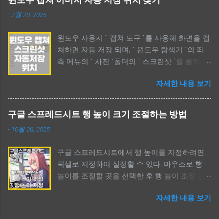
언급되어 궁금증을 자아낸다. 애니메이션에서
-
7월 20, 2025
언급한 ` 귀문과 혼문 `은 각각 부정과 긍정의 비
유를 들고 있다. 정확한 표현을 알고자 하면 한
윈도우 사용시 ` 캡쳐 도구 `를 사용해 화면을 캡
문과 영어를 함께 비교해 보면 된다. 귀문과 혼
쳐하면 자동 저장 되며, ` 윈도우 탐색기 `의 좌
문 뜻 어떤 영(靈)들이 드나드는 문 The Meaning
측 메뉴의 ` 사진 `폴더의 ` 스크린샷 `를 클릭하
Of Ghost Gate Or Soul Gate / 귀문과 혼문 뜻 어
면 과거부터 지금까지 캡쳐한 모든 이미지를 볼
떤 영(靈)들이 드나드는 문 무속에 대해 관심이
자세한 내용 보기
수 있다. 폴더 위치를 확인했다면 필요없는 파일
있다면 ` 귀문, 혼문 `이란 단어를 한번쯤 봤을
들은 삭제하도록 하자. 사용할 수 있는 드라이브
것이다. 보이지 않는 모든 영들은 현실세계를 드
용량을 늘릴 수 있다. 윈도우 캡쳐 이미지 자동
나들 때 그들만의 문(door)를 사용한다. 영화나
구글 스프레드시트 행 높이 크기 조절하는 방법
저장 위치 찾기 윈도우 캡쳐 이미지 자동 저장
드라마 혹은 무속과 관련된 내용들을 보면 같은
-
10월 26, 2025
위치 찾기 / Windows Capture Save Location
시간대에 같은 공간을 다른 차원들이 공유되는
컴퓨터를 하다보면 캡쳐할 일이 생긴다. 윈도우
것 같고, 어떤 존재가 서로 다른 차원을 이동하
구글 스프레드시트에서 행 높이를 지정하려면
는 여러가지 캡쳐 도구를 제공하며, 보통 단축키
기 위한 어떤 문이 존재하는데, 이것을 무속에서
픽셀로 지정하여 설정할 수 있다. 마우스로 행
`Shift+윈도우키+S`키를 활용한 캡쳐를 이용할
` 귀문 혹은 혼문 `이라 칭하는 듯 하다. 여기서
높이를 조절할 곳을 선택한 후 행 높이 조절 을
것이다. 하지만, 캡쳐를 한 후 보통 이미지가 저
는 ` 차원 `이라 언급했지만, 무속에선 ` 사후세
선택한다. 그리고, 높이를 숫자로 입력하면 된다.
장된다고 생각하지 않지만, 실제로 윈도우는 `
계 `로 이해할 수 있다. `귀문과 혼문`은 어쨌든 `
자세한 내용 보기
기본값은 픽셀이다. 단어가 다를 뿐이지만, 엑셀
캡쳐 후 자동 저장 `한다. 먼저, 자신이 최소 1번
문 `이며, 귀신 또는 혼령이 공간을 이동할 수 있
과 사용법은 같다. 구글 스프레드시트 행 높이
이라도 윈도우 캡쳐를 했다면 ` 윈도우 탐색기를
는 수단을 의미한다. 이것을 구체적으로 알기 위