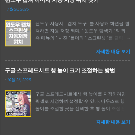
언급되어 궁금증을 자아낸다. 애니메이션에서
-
7월 20, 2025
언급한 ` 귀문과 혼문 `은 각각 부정과 긍정의 비
유를 들고 있다. 정확한 표현을 알고자 하면 한
윈도우 사용시 ` 캡쳐 도구 `를 사용해 화면을 캡
문과 영어를 함께 비교해 보면 된다. 귀문과 혼
쳐하면 자동 저장 되며, ` 윈도우 탐색기 `의 좌
문 뜻 어떤 영(靈)들이 드나드는 문 The Meaning
측 메뉴의 ` 사진 `폴더의 ` 스크린샷 `를 클릭하
Of Ghost Gate Or Soul Gate / 귀문과 혼문 뜻 어
면 과거부터 지금까지 캡쳐한 모든 이미지를 볼
떤 영(靈)들이 드나드는 문 무속에 대해 관심이
자세한 내용 보기
수 있다. 폴더 위치를 확인했다면 필요없는 파일
있다면 ` 귀문, 혼문 `이란 단어를 한번쯤 봤을
들은 삭제하도록 하자. 사용할 수 있는 드라이브
것이다. 보이지 않는 모든 영들은 현실세계를 드
용량을 늘릴 수 있다. 윈도우 캡쳐 이미지 자동
나들 때 그들만의 문(door)를 사용한다. 영화나
구글 스프레드시트 행 높이 크기 조절하는 방법
저장 위치 찾기 윈도우 캡쳐 이미지 자동 저장
드라마 혹은 무속과 관련된 내용들을 보면 같은
-
10월 26, 2025
위치 찾기 / Windows Capture Save Location
시간대에 같은 공간을 다른 차원들이 공유되는
컴퓨터를 하다보면 캡쳐할 일이 생긴다. 윈도우
것 같고, 어떤 존재가 서로 다른 차원을 이동하
구글 스프레드시트에서 행 높이를 지정하려면
는 여러가지 캡쳐 도구를 제공하며, 보통 단축키
기 위한 어떤 문이 존재하는데, 이것을 무속에서
픽셀로 지정하여 설정할 수 있다. 마우스로 행
`Shift+윈도우키+S`키를 활용한 캡쳐를 이용할
` 귀문 혹은 혼문 `이라 칭하는 듯 하다. 여기서
높이를 조절할 곳을 선택한 후 행 높이 조절 을
것이다. 하지만, 캡쳐를 한 후 보통 이미지가 저
는 ` 차원 `이라 언급했지만, 무속에선 ` 사후세
선택한다. 그리고, 높이를 숫자로 입력하면 된다.
장된다고 생각하지 않지만, 실제로 윈도우는 `
계 `로 이해할 수 있다. `귀문과 혼문`은 어쨌든 `
자세한 내용 보기
기본값은 픽셀이다. 단어가 다를 뿐이지만, 엑셀
캡쳐 후 자동 저장 `한다. 먼저, 자신이 최소 1번
문 `이며, 귀신 또는 혼령이 공간을 이동할 수 있
과 사용법은 같다. 구글 스프레드시트 행 높이
이라도 윈도우 캡쳐를 했다면 ` 윈도우 탐색기를
는 수단을 의미한다. 이것을 구체적으로 알기 위