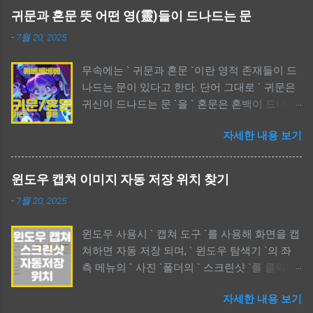
귀문과 혼문 뜻 어떤 영(靈)들이 드나드는 문
-
7월 20, 2025
무속에는 ` 귀문과 혼문 `이란 영적 존재들이 드
나드는 문이 있다고 한다. 단어 그대로 ` 귀문은
귀신이 드나드는 문 `을 ` 혼문은 혼백이 드나드
는 문 `을 의미한다. 귀문은 보통 부정적인 의미
자세한 내용 보기
가 강하고, 사람들이 신경쓰는 부분이며, 혼문은
중간적인 의미가 강하다. 특히, 애니메이션 ` 케
이팝 데몬 헌터스 `에서 귀문과 혼문이란 단어가
윈도우 캡쳐 이미지 자동 저장 위치 찾기
언급되어 궁금증을 자아낸다. 애니메이션에서
-
7월 20, 2025
언급한 ` 귀문과 혼문 `은 각각 부정과 긍정의 비
유를 들고 있다. 정확한 표현을 알고자 하면 한
윈도우 사용시 ` 캡쳐 도구 `를 사용해 화면을 캡
문과 영어를 함께 비교해 보면 된다. 귀문과 혼
쳐하면 자동 저장 되며, ` 윈도우 탐색기 `의 좌
문 뜻 어떤 영(靈)들이 드나드는 문 The Meaning
측 메뉴의 ` 사진 `폴더의 ` 스크린샷 `를 클릭하
Of Ghost Gate Or Soul Gate / 귀문과 혼문 뜻 어
면 과거부터 지금까지 캡쳐한 모든 이미지를 볼
떤 영(靈)들이 드나드는 문 무속에 대해 관심이
자세한 내용 보기
수 있다. 폴더 위치를 확인했다면 필요없는 파일
있다면 ` 귀문, 혼문 `이란 단어를 한번쯤 봤을