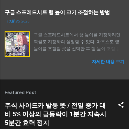
들은 삭제하도록 하자. 사용할 수 있는 드라이브
것이다. 보이지 않는 모든 영들은 현실세계를 드
용량을 늘릴 수 있다. 윈도우 캡쳐 이미지 자동
나들 때 그들만의 문(door)를 사용한다. 영화나
구글 스프레드시트 행 높이 크기 조절하는 방법
저장 위치 찾기 윈도우 캡쳐 이미지 자동 저장
드라마 혹은 무속과 관련된 내용들을 보면 같은
-
10월 26, 2025
위치 찾기 / Windows Capture Save Location
시간대에 같은 공간을 다른 차원들이 공유되는
컴퓨터를 하다보면 캡쳐할 일이 생긴다. 윈도우
것 같고, 어떤 존재가 서로 다른 차원을 이동하
구글 스프레드시트에서 행 높이를 지정하려면
는 여러가지 캡쳐 도구를 제공하며, 보통 단축키
기 위한 어떤 문이 존재하는데, 이것을 무속에서
픽셀로 지정하여 설정할 수 있다. 마우스로 행
`Shift+윈도우키+S`키를 활용한 캡쳐를 이용할
` 귀문 혹은 혼문 `이라 칭하는 듯 하다. 여기서
높이를 조절할 곳을 선택한 후 행 높이 조절 을
것이다. 하지만, 캡쳐를 한 후 보통 이미지가 저
는 ` 차원 `이라 언급했지만, 무속에선 ` 사후세
선택한다. 그리고, 높이를 숫자로 입력하면 된다.
장된다고 생각하지 않지만, 실제로 윈도우는 `
계 `로 이해할 수 있다. `귀문과 혼문`은 어쨌든 `
자세한 내용 보기
기본값은 픽셀이다. 단어가 다를 뿐이지만, 엑셀
캡쳐 후 자동 저장 `한다. 먼저, 자신이 최소 1번
문 `이며, 귀신 또는 혼령이 공간을 이동할 수 있
과 사용법은 같다. 구글 스프레드시트 행 높이
이라도 윈도우 캡쳐를 했다면 ` 윈도우 탐색기를
는 수단을 의미한다. 이것을 구체적으로 알기 위
조절하는 방법 구글 스프레드시트 행 높이 크기
열고, 좌측 메뉴의 사진 폴더를 선택 후 우측의
해 한자와 영어 단어를 같이 살펴볼 필요가 있
수정하는 방법 스프레드시트는 구글에서 무료
스크린샷 폴더 `를 선택해 보자. 지금까지 캡쳐
다. 케이팝 데몬 헌터스 ( 케데헌 ) KPOP Demon
로 제공하는 엑셀과 비슷한 프로그램이다. 웹,
한 이미지들이 저장되어 있을 것이고, 사용하지
Featured Post
Hunters ` 귀문과 혼문 `이란 단어를 사람들이
PC, 모바일 등 딱히 기기를 가리지 않고 사용할
않는 이미지들이 용량을 차지하고 있는 것을 볼
접한 계기라면 아마도 2025년 넷플릭스에서 공
수 있다. 조금 불편할 따름이지만 말이다. 구글
주식 사이드카 발동 뜻 / 전일 종가 대
수 있다. 탐색기 > 사진 > 스크린샷 Shift + 윈도
개한 애니메이션 ` 케이팝 데몬 헌터스 (케데헌 /
스프레드시트에서 문서를 작성하다보면 엑셀과
우키 + S / 윈도우 캡쳐도구 단축키 윈도우에서
비 5% 이상의 급등락이 1분간 지속시
KPOP Demon Hunters) `일 것이다. 애니메이션
는 다른 불편함이 있는데 행 높이를 수정하는 것
화면을 캡쳐할 때 사용하는 단축키는 ` Shift +
에서 언급하는 `귀문과 혼문`의 의미는 명확하
5분간 효력 정지
이 그렇다. 마이크로소프트의 엑셀과 사용법이
윈도우키 + S `이다. 화면을 캡쳐하는 목적이야
다. 사람들의 혼을 뺏기 위해 인간 세상에 오는