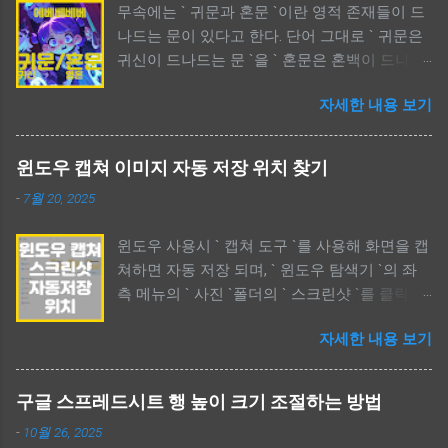
무속에는 ` 귀문과 혼문 `이란 영적 존재들이 드
나드는 문이 있다고 한다. 단어 그대로 ` 귀문은
귀신이 드나드는 문 `을 ` 혼문은 혼백이 드나드
는 문 `을 의미한다. 귀문은 보통 부정적인 의미
자세한 내용 보기
가 강하고, 사람들이 신경쓰는 부분이며, 혼문은
중간적인 의미가 강하다. 특히, 애니메이션 ` 케
이팝 데몬 헌터스 `에서 귀문과 혼문이란 단어가
윈도우 캡쳐 이미지 자동 저장 위치 찾기
언급되어 궁금증을 자아낸다. 애니메이션에서
-
7월 20, 2025
언급한 ` 귀문과 혼문 `은 각각 부정과 긍정의 비
유를 들고 있다. 정확한 표현을 알고자 하면 한
윈도우 사용시 ` 캡쳐 도구 `를 사용해 화면을 캡
문과 영어를 함께 비교해 보면 된다. 귀문과 혼
쳐하면 자동 저장 되며, ` 윈도우 탐색기 `의 좌
문 뜻 어떤 영(靈)들이 드나드는 문 The Meaning
측 메뉴의 ` 사진 `폴더의 ` 스크린샷 `를 클릭하
Of Ghost Gate Or Soul Gate / 귀문과 혼문 뜻 어
면 과거부터 지금까지 캡쳐한 모든 이미지를 볼
떤 영(靈)들이 드나드는 문 무속에 대해 관심이
자세한 내용 보기
수 있다. 폴더 위치를 확인했다면 필요없는 파일
있다면 ` 귀문, 혼문 `이란 단어를 한번쯤 봤을
들은 삭제하도록 하자. 사용할 수 있는 드라이브
것이다. 보이지 않는 모든 영들은 현실세계를 드
용량을 늘릴 수 있다. 윈도우 캡쳐 이미지 자동
나들 때 그들만의 문(door)를 사용한다. 영화나
구글 스프레드시트 행 높이 크기 조절하는 방법
저장 위치 찾기 윈도우 캡쳐 이미지 자동 저장
드라마 혹은 무속과 관련된 내용들을 보면 같은
-
10월 26, 2025
위치 찾기 / Windows Capture Save Location
시간대에 같은 공간을 다른 차원들이 공유되는