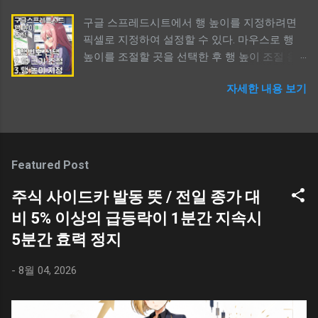
컴퓨터를 하다보면 캡쳐할 일이 생긴다. 윈도우
것 같고, 어떤 존재가 서로 다른 차원을 이동하
구글 스프레드시트에서 행 높이를 지정하려면
는 여러가지 캡쳐 도구를 제공하며, 보통 단축키
기 위한 어떤 문이 존재하는데, 이것을 무속에서
픽셀로 지정하여 설정할 수 있다. 마우스로 행
`Shift+윈도우키+S`키를 활용한 캡쳐를 이용할
` 귀문 혹은 혼문 `이라 칭하는 듯 하다. 여기서
높이를 조절할 곳을 선택한 후 행 높이 조절 을
것이다. 하지만, 캡쳐를 한 후 보통 이미지가 저
는 ` 차원 `이라 언급했지만, 무속에선 ` 사후세
선택한다. 그리고, 높이를 숫자로 입력하면 된다.
장된다고 생각하지 않지만, 실제로 윈도우는 `
계 `로 이해할 수 있다. `귀문과 혼문`은 어쨌든 `
자세한 내용 보기
기본값은 픽셀이다. 단어가 다를 뿐이지만, 엑셀
캡쳐 후 자동 저장 `한다. 먼저, 자신이 최소 1번
문 `이며, 귀신 또는 혼령이 공간을 이동할 수 있
과 사용법은 같다. 구글 스프레드시트 행 높이
이라도 윈도우 캡쳐를 했다면 ` 윈도우 탐색기를
는 수단을 의미한다. 이것을 구체적으로 알기 위
조절하는 방법 구글 스프레드시트 행 높이 크기
열고, 좌측 메뉴의 사진 폴더를 선택 후 우측의
해 한자와 영어 단어를 같이 살펴볼 필요가 있
수정하는 방법 스프레드시트는 구글에서 무료
스크린샷 폴더 `를 선택해 보자. 지금까지 캡쳐
다. 케이팝 데몬 헌터스 ( 케데헌 ) KPOP Demon
로 제공하는 엑셀과 비슷한 프로그램이다. 웹,
한 이미지들이 저장되어 있을 것이고, 사용하지
Featured Post
Hunters ` 귀문과 혼문 `이란 단어를 사람들이
PC, 모바일 등 딱히 기기를 가리지 않고 사용할
않는 이미지들이 용량을 차지하고 있는 것을 볼
접한 계기라면 아마도 2025년 넷플릭스에서 공
수 있다. 조금 불편할 따름이지만 말이다. 구글
주식 사이드카 발동 뜻 / 전일 종가 대
수 있다. 탐색기 > 사진 > 스크린샷 Shift + 윈도
개한 애니메이션 ` 케이팝 데몬 헌터스 (케데헌 /
스프레드시트에서 문서를 작성하다보면 엑셀과
우키 + S / 윈도우 캡쳐도구 단축키 윈도우에서
비 5% 이상의 급등락이 1분간 지속시
KPOP Demon Hunters) `일 것이다. 애니메이션
는 다른 불편함이 있는데 행 높이를 수정하는 것
화면을 캡쳐할 때 사용하는 단축키는 ` Shift +
에서 언급하는 `귀문과 혼문`의 의미는 명확하
5분간 효력 정지
이 그렇다. 마이크로소프트의 엑셀과 사용법이
윈도우키 + S `이다. 화면을 캡쳐하는 목적이야
다. 사람들의 혼을 뺏기 위해 인간 세상에 오는
비슷하긴 하지만, 용어가 다르기에 조금 난해하
여러가지가 있지만, 보통 화면 전체를 또는 일부
악귀들은 ` 귀문 `으로 악귀들을 막기 위해 사람
-
8월 04, 2026
다. 용어의 비교 구글 스프레드시트를 사용하고
를 스크린샷하여 저장할 필요가 생긴다. 윈도우
들의 영(령)을 정화...
있다면 엑셀과 비슷한 느낌을 받을 수 있지만,
캡쳐 도구를 사용하기 위한 단축키는 아래와 같
용어에 차이가 있기에 난해하고 비슷한 기능을
다. 윈도우 캡쳐 단축키 캡쳐는 했지만, 이미지