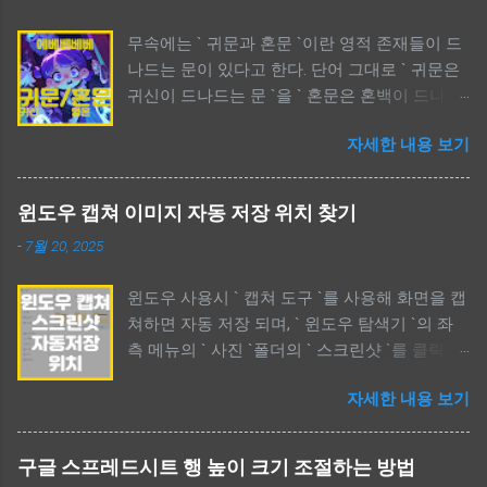
무속에는 ` 귀문과 혼문 `이란 영적 존재들이 드
나드는 문이 있다고 한다. 단어 그대로 ` 귀문은
귀신이 드나드는 문 `을 ` 혼문은 혼백이 드나드
는 문 `을 의미한다. 귀문은 보통 부정적인 의미
자세한 내용 보기
가 강하고, 사람들이 신경쓰는 부분이며, 혼문은
중간적인 의미가 강하다. 특히, 애니메이션 ` 케
이팝 데몬 헌터스 `에서 귀문과 혼문이란 단어가
윈도우 캡쳐 이미지 자동 저장 위치 찾기
언급되어 궁금증을 자아낸다. 애니메이션에서
-
7월 20, 2025
언급한 ` 귀문과 혼문 `은 각각 부정과 긍정의 비
유를 들고 있다. 정확한 표현을 알고자 하면 한
윈도우 사용시 ` 캡쳐 도구 `를 사용해 화면을 캡
문과 영어를 함께 비교해 보면 된다. 귀문과 혼
쳐하면 자동 저장 되며, ` 윈도우 탐색기 `의 좌
문 뜻 어떤 영(靈)들이 드나드는 문 The Meaning
측 메뉴의 ` 사진 `폴더의 ` 스크린샷 `를 클릭하
Of Ghost Gate Or Soul Gate / 귀문과 혼문 뜻 어
면 과거부터 지금까지 캡쳐한 모든 이미지를 볼
떤 영(靈)들이 드나드는 문 무속에 대해 관심이
자세한 내용 보기
수 있다. 폴더 위치를 확인했다면 필요없는 파일
있다면 ` 귀문, 혼문 `이란 단어를 한번쯤 봤을
들은 삭제하도록 하자. 사용할 수 있는 드라이브
것이다. 보이지 않는 모든 영들은 현실세계를 드
용량을 늘릴 수 있다. 윈도우 캡쳐 이미지 자동
나들 때 그들만의 문(door)를 사용한다. 영화나
구글 스프레드시트 행 높이 크기 조절하는 방법
저장 위치 찾기 윈도우 캡쳐 이미지 자동 저장